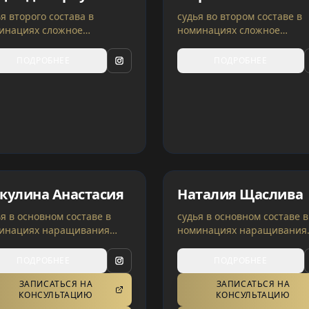
я второго состава в
судья во втором составе в
инациях сложное
номинациях сложное
ашивание | Чехия
окрашивание | Чехия
ПОДРОБНЕЕ
ПОДРОБНЕЕ
кулина Анастасия
Наталия Щаслива
ья в основном составе в
судья в основном составе в
инациях наращивания
номинациях наращивания
ос, топ и наставница судей
волос, топ и наставница су
 категориях | Польша,
в 3 категориях | Украина
ПОДРОБНЕЕ
ПОДРОБНЕЕ
аина
ЗАПИСАТЬСЯ НА
ЗАПИСАТЬСЯ НА
КОНСУЛЬТАЦИЮ
КОНСУЛЬТАЦИЮ