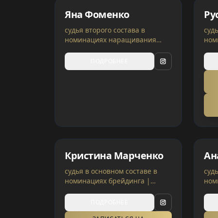
Яна Фоменко
Ру
судья второго состава в
суд
номинациях наращивания
ном
волос | Турция
Укр
ПОДРОБНЕЕ
Кристина Марченко
Ан
судья в основном составе в
суд
номинациях брейдинга |
ном
Израиль, Украина
и н
кат
ПОДРОБНЕЕ