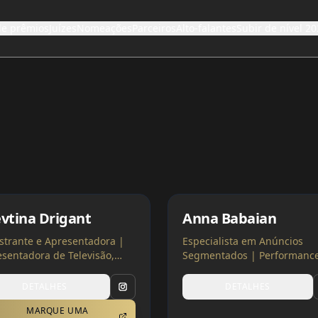
de prêmios
Juízes
Nomeações
Parceiros
Alto-falantes
Subir de nível 20
evtina Drigant
Anna Babaian
strante e Apresentadora |
Especialista em Anúncios
sentadora de Televisão,
Segmentados | Performanc
z
Marketer
DETALHES
DETALHES
MARQUE UMA