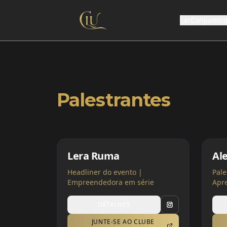
Lar
Conjunto 
Palestrantes
Lera Ruma
Al
Headliner do evento |
Pale
Empreendedora em série
Apre
Atri
DETALHES
JUNTE-SE AO CLUBE