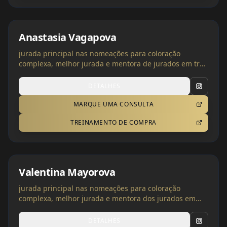
Anastasia Vagapova
jurada principal nas nomeações para coloração
complexa, melhor jurada e mentora de jurados em três
categorias | Espanha, Ucrânia
DETALHES
MARQUE UMA CONSULTA
TREINAMENTO DE COMPRA
A tradução da IA ​​pode conter
erros
Valentina Mayorova
jurada principal nas nomeações para coloração
complexa, melhor jurada e mentora dos jurados em
três categorias | Polônia, Ucrânia
DETALHES