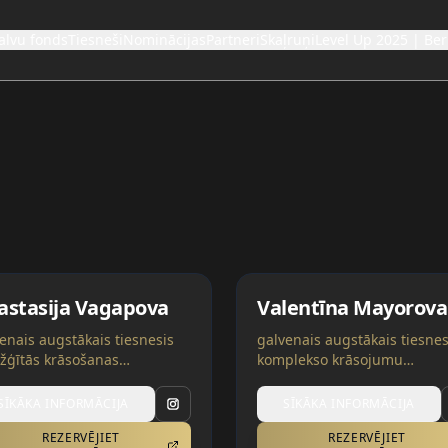
alvu fonds
Tiesneši
Nominācijas
Partneri
Skaļruņi
Level Up 2025 | Ber
astasija Vagapova
Valentīna Mayorova
enais augstākais tiesnesis
galvenais augstākais tiesnes
žģītās krāsošanas
komplekso krāsojumu
nācijās, tiesnešu mentors
nominācijās, tiesnešu ment
 kategorijās | Spānija,
trīs kategorijās | Polija, Ukr
SĪKĀKA INFORMĀCIJA
SĪKĀKA INFORMĀCIJA
aina
REZERVĒJIET
REZERVĒJIET