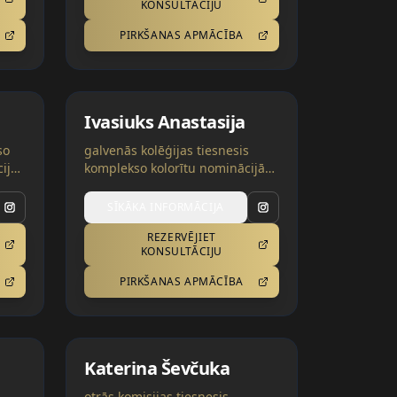
KONSULTĀCIJU
PIRKŠANAS APMĀCĪBA
Ivasiuks Anastasija
so
galvenās kolēģijas tiesnesis
ija,
komplekso kolorītu nominācijās
| Vācija, Ukraina
SĪKĀKA INFORMĀCIJA
REZERVĒJIET
AI tulkojumā var būt kļūdas
KONSULTĀCIJU
PIRKŠANAS APMĀCĪBA
Katerina Ševčuka
otrās komisijas tiesnesis