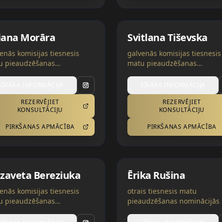
liana Morāra
Svitlana Tiševska
enās komisijas tiesnesis
galvenās komisijas tiesnesis
u pieaudzēšanas
matu pieaudzēšanas
nācijās | Spānija
nominācijās | Latvija
SĪKĀKA INFORMĀCIJA
SĪKĀKA INFORMĀCIJA
REZERVĒJIET
REZERVĒJIET
KONSULTĀCIJU
KONSULTĀCIJU
PIRKŠANAS APMĀCĪBA
PIRKŠANAS APMĀCĪBA
izaveta Bereziuka
Ērika Rušina
enās komisijas tiesnesis
otrais tiesnesis matu
u pieaudzēšanas
pieaudzēšanas nominācijās 
nācijās | AAE
Ukraina