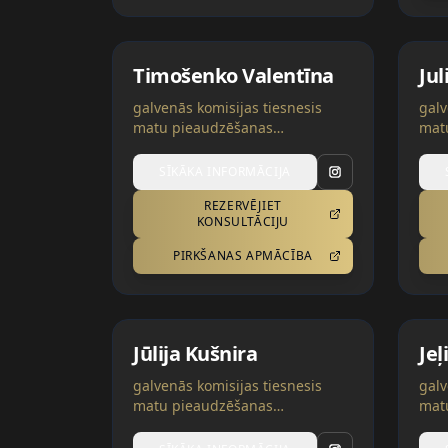
Timošenko Valentīna
Ju
galvenās komisijas tiesnesis
galv
matu pieaudzēšanas
mat
nominācijās | Gruzija
nomi
SĪKĀKA INFORMĀCIJA
REZERVĒJIET
KONSULTĀCIJU
PIRKŠANAS APMĀCĪBA
Jūlija Kušnira
Jeļ
galvenās komisijas tiesnesis
galv
matu pieaudzēšanas
mat
nominācijās | Ukraina
nomi