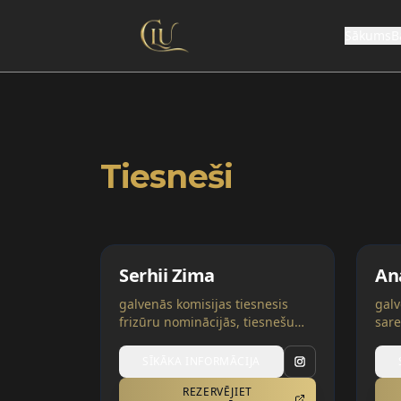
Sākums
B
Tiesneši
Serhii Zima
An
galvenās komisijas tiesnesis
galv
frizūru nominācijās, tiesnešu
sare
mentors trīs kategorijās |
nomi
Lielbritānija | Ukraina
trīs
SĪKĀKA INFORMĀCIJA
Ukr
REZERVĒJIET