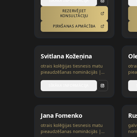
SĪKĀKA INFORMĀCIJA
REZERVĒJIET
KONSULTĀCIJU
PIRKŠANAS APMĀCĪBA
Svitlana Kožeņina
Ol
otrais kolēģijas tiesnesis matu
otra
pieaudzēšanas nominācijās |
pie
Melnkalne
Spān
SĪKĀKA INFORMĀCIJA
Jana Fomenko
Ru
otrais kolēģijas tiesnesis matu
galv
pieaudzēšanas nominācijās |
nomi