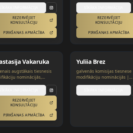
SĪKĀKA INFORMĀCIJA
SĪKĀKA INFORMĀCIJA
REZERVĒJIET
REZERVĒJIET
KONSULTĀCIJU
KONSULTĀCIJU
PIRKŠANAS APMĀCĪBA
PIRKŠANAS APMĀCĪBA
astasija Vakaruka
Yuliia Brez
enais augstākais tiesnesis
galvenās komisijas tiesnese
fikāciju nominācijās,
modifikāciju nominācijās |
nešu mentors trīs
Bulgārija
gorijās | Ukraina
SĪKĀKA INFORMĀCIJA
SĪKĀKA INFORMĀCIJA
REZERVĒJIET
KONSULTĀCIJU
PIRKŠANAS APMĀCĪBA