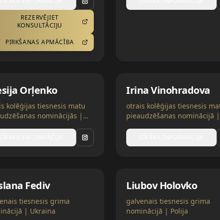
SĪKĀKA INFORMĀCIJA
SĪKĀKA INFORMĀCIJA
REZERVĒJIET
KONSULTĀCIJU
PIRKŠANAS APMĀCĪBA
esija Orļenko
Irina Vinohradova
is kolēģijas tiesnesis matu
otrais kolēģijas tiesnesis ma
audzēšanas nominācijās |
pieaudzēšanas nominācijā |
ija, Ukraina
Spānija, Ukraina
SĪKĀKA INFORMĀCIJA
SĪKĀKA INFORMĀCIJA
slana Fediv
Liubov Holovko
enais tiesnesis grima
galvenais tiesnesis grima
nācijā | Ukraina
nominācijā | Polija