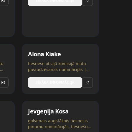
SĪKĀKA INFORMĀCIJA
Alona Kiake
tu
tiesnese otrajā komisijā matu
pieaudzēšanas nominācijās |
Bulgārija
SĪKĀKA INFORMĀCIJA
Jevgeņija Kosa
galvenais augstākais tiesnesis
pinumu nominācijās, tiesnešu