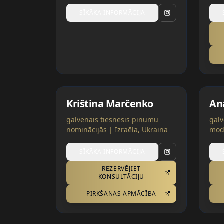
Turcija
SĪKĀKA INFORMĀCIJA
Kriština Marčenko
An
galvenais tiesnesis pinumu
galv
nominācijās | Izraēla, Ukraina
modi
ties
kate
SĪKĀKA INFORMĀCIJA
REZERVĒJIET
KONSULTĀCIJU
PIRKŠANAS APMĀCĪBA