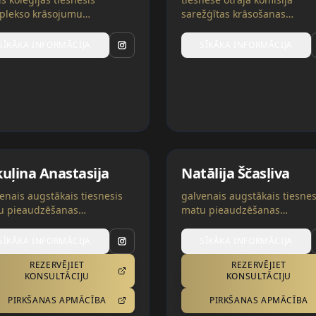
plekso krāsojumu
sarežģītas krāsošanas
nācijās | Čehija
nominācijās | Čehija
SĪKĀKA INFORMĀCIJA
SĪKĀKA INFORMĀCIJA
uļina Anastasija
Natālija Ščasļiva
enais augstākais tiesnesis
galvenais augstākais tiesnes
u pieaudzēšanas
matu pieaudzēšanas
nācijās, tiesnešu mentors
nominācijās, tiesnešu ment
 kategorijās | Polija, Ukraina
trīs kategorijās | Ukraina
SĪKĀKA INFORMĀCIJA
SĪKĀKA INFORMĀCIJA
REZERVĒJIET
REZERVĒJIET
KONSULTĀCIJU
KONSULTĀCIJU
PIRKŠANAS APMĀCĪBA
PIRKŠANAS APMĀCĪBA