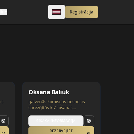
līne
Reģistrācija
Oksana Baliuk
is
galvenās komisijas tiesnesis
sarežģītās krāsošanas
ors
nominācijās | Vācija, Ukraina
aina
SĪKĀKA INFORMĀCIJA
REZERVĒJIET