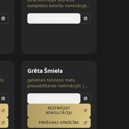
komplekso kolorītu nominācijās
| Beļģija, Ukraina
SĪKĀKA INFORMĀCIJA
Grēta Šmiela
is
galvenais tiesnesis matu
pieaudzēšanas nominācijās |
ors
Lietuva, Ukraina
SĪKĀKA INFORMĀCIJA
REZERVĒJIET
KONSULTĀCIJU
PIRKŠANAS APMĀCĪBA