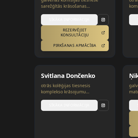
sarežģītās krāsošanas
kom
nominācijās | Vācija, Ukraina
nomi
SĪKĀKA INFORMĀCIJA
REZERVĒJIET
KONSULTĀCIJU
PIRKŠANAS APMĀCĪBA
Svitlana Dončenko
Ņik
otrās kolēģijas tiesnesis
galv
komplekso krāsojumu
mat
nominācijās | Vācija, Ukraina
nomi
trīs
SĪKĀKA INFORMĀCIJA