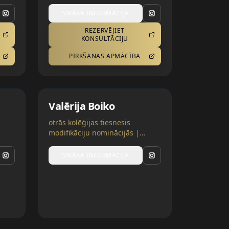
mentors trīs kategorijās |
Ukraina
SĪKĀKA INFORMĀCIJA
REZERVĒJIET
KONSULTĀCIJU
PIRKŠANAS APMĀCĪBA
Valērija Boiko
otrās kolēģijas tiesnesis
modifikāciju nominācijās |
Vācija
SĪKĀKA INFORMĀCIJA