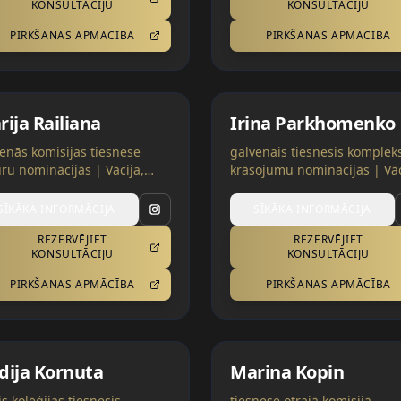
KONSULTĀCIJU
KONSULTĀCIJU
PIRKŠANAS APMĀCĪBA
PIRKŠANAS APMĀCĪBA
ija Railiana
Irina Parkhomenko
enās komisijas tiesnese
galvenais tiesnesis komplek
ūru nominācijās | Vācija,
krāsojumu nominācijās | Vāc
aina
Ukraina
SĪKĀKA INFORMĀCIJA
SĪKĀKA INFORMĀCIJA
REZERVĒJIET
REZERVĒJIET
KONSULTĀCIJU
KONSULTĀCIJU
PIRKŠANAS APMĀCĪBA
PIRKŠANAS APMĀCĪBA
dija Kornuta
Marina Kopin
is kolēģijas tiesnesis
tiesnese otrajā komisijā