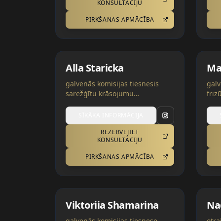
KONSULTĀCIJU
PIRKŠANAS APMĀCĪBA
Alla Staricka
Mar
galvenās komisijas tiesnesis
galv
sarežģītu krāsojumu
friz
nominācijās | Šveice, Ukraina
Ukr
SĪKĀKA INFORMĀCIJA
REZERVĒJIET
KONSULTĀCIJU
PIRKŠANAS APMĀCĪBA
Viktoriia Shamarina
Na
galvenās komisijas tiesnese
otra