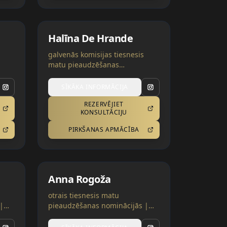
Halīna De Hrande
galvenās komisijas tiesnesis
matu pieaudzēšanas
nominācijās | Beļģija
SĪKĀKA INFORMĀCIJA
REZERVĒJIET
KONSULTĀCIJU
PIRKŠANAS APMĀCĪBA
Anna Rogoža
otrais tiesnesis matu
|
pieaudzēšanas nominācijās |
Ukraina