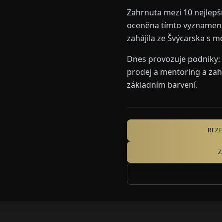
Zahrnuta mezi 10 nejlepš
oceněna tímto vyznamenán
zahájila ze Švýcarska s
Dnes provozuje podniky: 
prodej a mentoring a zahá
základním barvení.
REZ
Z