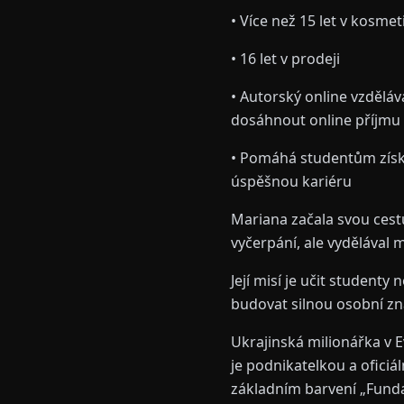
• Více než 15 let v kosm
• 16 let v prodeji
• Autorský online vzděláv
dosáhnout online příjmu
• Pomáhá studentům získa
úspěšnou kariéru
Mariana začala svou cestu
vyčerpání, ale vydělával 
Její misí je učit studenty
budovat silnou osobní zn
Ukrajinská milionářka v Ev
je podnikatelkou a oficiá
základním barvení „Funda