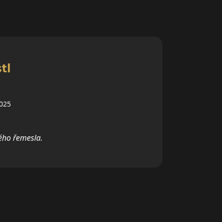
tl
2025
ého řemesla.