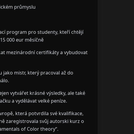
etickém průmyslu
ací program pro studenty, kteří chtějí
 15 000 eur měsíčně
t mezinárodní certifikáty a vybudovat
 jako mistr, který pracoval až do
málo.
 nejen vytvářet krásné výsledky, ale také
ačku a vydělávat velké peníze.
ropě, která potvrdila své kvalifikace,
lně zaregistrovala svůj autorski kurz o
mentals of Color theory“.