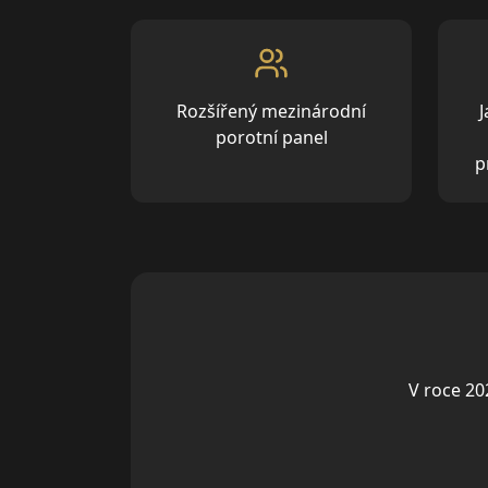
Rozšířený mezinárodní
porotní panel
p
V roce 20