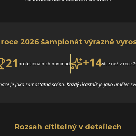
 roce 2026 šampionát výrazně vyros
+14
21
profesionálních nominací
více než v roce 
ace je jako samostatná scéna. Každý účastník je jako umělec sv
Rozsah cítitelný v detailech