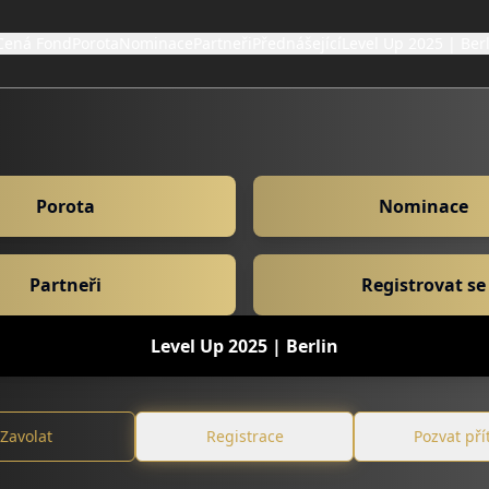
Cená Fond
Porota
Nominace
Partneři
Přednášející
Level Up 2025 | Ber
Porota
Nominace
Partneři
Registrovat se
Level Up 2025 | Berlin
Zavolat
Registrace
Pozvat pří