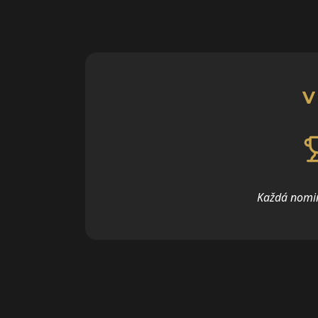
V
Každá nomin