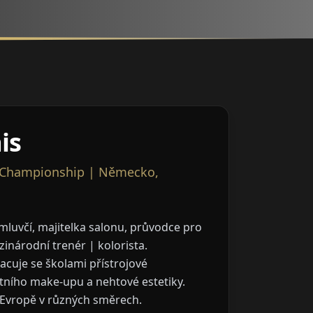
is
p Championship | Německo,
AI překlad může obsahovat
chyby
mluvčí, majitelka salonu, průvodce pro
zinárodní trenér | kolorista.
acuje se školami přístrojové
ního make-upu a nehtové estetiky.
 Evropě v různých směrech.