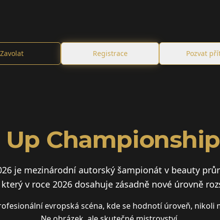
Zavolat
Registrace
Pozvat pří
l Up Championship
26 je mezinárodní autorský šampionát v beauty prů
, který v roce 2026 dosahuje zásadně nové úrovně roz
rofesionální evropská scéna, kde se hodnotí úroveň, nikoli 
Ne obrázek, ale skutečné mistrovství.