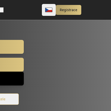
lin
Registrace
tele